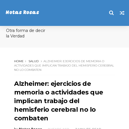
Notas Rosas
Otra forma de decir
la Verdad
HOME
SALUD
ALZHEIMER: EJERCICIOS DE MEMORIA O
ACTIVIDADES QUE IMPLICAN TRABAJO DEL HEMISFERIO CEREBRAL
NO LO COMBATEN
Alzheimer: ejercicios de
memoria o actividades que
implican trabajo del
hemisferio cerebral no lo
combaten