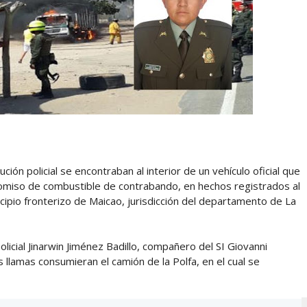
ión policial se encontraban al interior de un vehículo oficial que
comiso de combustible de contrabando, en hechos registrados al
ipio fronterizo de Maicao, jurisdicción del departamento de La
icial Jinarwin Jiménez Badillo, compañero del SI Giovanni
s llamas consumieran el camión de la Polfa, en el cual se
n
Hace 48 minutos