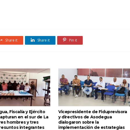
Share it
Share it
Pin it
ua, Fiscalía y Ejército
Vicepresidente de Fiduprevisora
apturan en el sur de La
y directivos de Asodegua
tres hombres y tres
dialogaron sobre la
resuntos integrantes
implementación de estrategias