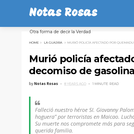
Notas Rosas
Otra forma de decir la Verdad
HOME
LA GUAJIRA
MURIÓ POLICÍA AFECTADO POR QUEMADU
Murió policía afecta
decomiso de gasolin
by
Notas Rosas
8 YEARS AGO
1 MINUTE
READ
Falleció nuestro héroe SI. Giovanny Palo
hoguera” por terroristas en Maicao. Luchó 
Su muerte nos compromete más para segui
querida familia.