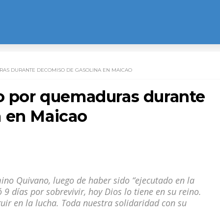
RAS DURANTE DECOMISO DE GASOLINA EN MAICAO
do por quemaduras durante
a en Maicao
mino Quivano, luego de haber sido “ejecutado en la
9 días por sobrevivir, hoy Dios lo tiene en su reino.
r en la lucha. Toda nuestra solidaridad con su