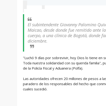
r
r
M
Responder
e
e
e
s
t
g
Retwittear
Me gusta
p
w
u
Mensaje directo
u
e
st
e
e
a
s
t
t
s
El subintendente Giovanny Palomino Quiva
a
s
Maicao, desde donde fue remitido ante l
cuerpo, a una clínica de Bogotá, donde fa
diciembre.
"Luchó 9 días por sobrevivir, hoy Dios lo tiene en
Toda nuestra solidaridad con su querida familia", p
de la Policía Fiscal y Aduanera (Polfa).
Las autoridades ofrecen 20 millones de pesos a la
paradero de los responsables del hecho que conmocio
cuales sucedió.