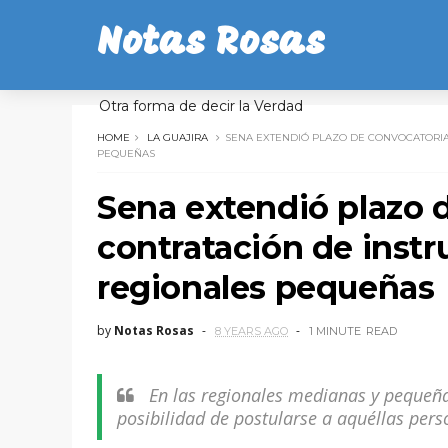
Notas Rosas
Otra forma de decir la Verdad
HOME
LA GUAJIRA
SENA EXTENDIÓ PLAZO DE CONVOCATORIA
PEQUEÑAS
Sena extendió plazo 
contratación de instru
regionales pequeñas
by
Notas Rosas
8 YEARS AGO
1 MINUTE
READ
En las regionales medianas y pequeña
posibilidad de postularse a aquéllas pers