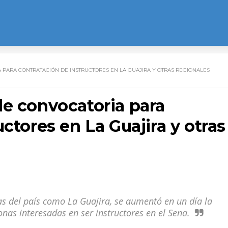
 PARA CONTRATACIÓN DE INSTRUCTORES EN LA GUAJIRA Y OTRAS REGIONALES
de convocatoria para
ctores en La Guajira y otras
s del país como La Guajira, se aumentó en un día la
onas interesadas en ser instructores en el Sena.