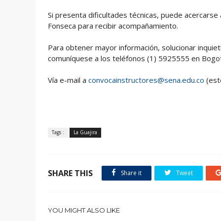
Si presenta dificultades técnicas, puede acercarse
Fonseca para recibir acompañamiento.
Para obtener mayor información, solucionar inquiet
comuníquese a los teléfonos (1) 5925555 en Bogot
Vía e-mail a
convocainstructores@sena.edu.co
(est
Tags :
La Guajira
SHARE THIS
Share it
Tweet
YOU MIGHT ALSO LIKE