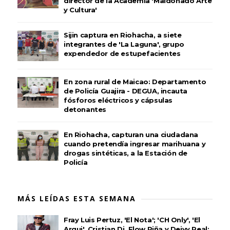
director de la Academia 'Maldonado Arte
y Cultura'
Sijin captura en Riohacha, a siete
integrantes de 'La Laguna', grupo
expendedor de estupefacientes
En zona rural de Maicao: Departamento
de Policía Guajira - DEGUA, incauta
fósforos eléctricos y cápsulas
detonantes
En Riohacha, capturan una ciudadana
cuando pretendía ingresar marihuana y
drogas sintéticas, a la Estación de
Policía
MÁS LEÍDAS ESTA SEMANA
Fray Luis Pertuz, 'El Nota'; 'CH Only', 'El
Arqui', Cristian Dj, Flow Piña y Deivy Real: