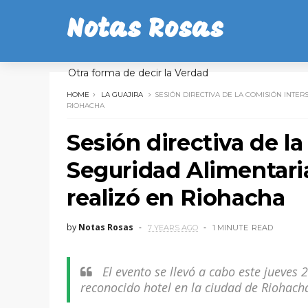
Notas Rosas
Otra forma de decir la Verdad
HOME
LA GUAJIRA
SESIÓN DIRECTIVA DE LA COMISIÓN INTER
RIOHACHA
Sesión directiva de la
Seguridad Alimentaria
realizó en Riohacha
by
Notas Rosas
7 YEARS AGO
1 MINUTE
READ
El evento se llevó a cabo este jueves 
reconocido hotel en la ciudad de Riohach