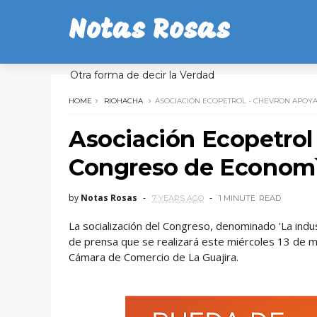
Notas Rosas
Otra forma de decir la Verdad
HOME
RIOHACHA
ASOCIACIÓN ECOPETROL - CHEVRON APOY
Asociación Ecopetrol
Congreso de Economìa
by
Notas Rosas
7 YEARS AGO
1 MINUTE
READ
La socialización del Congreso, denominado 'La indus
de prensa que se realizará este miércoles 13 de ma
Cámara de Comercio de La Guajira.