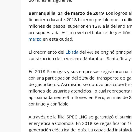
2019, es el siguiente:
Barranquilla, 21 de marzo de 2019
. Los logros 
financiera durante 2018 hicieron posible que la ut
millones de pesos, superior en 12% a la del año ant
presupuestada. Así lo revela el balance de gestión
marzo
en esta ciudad.
El crecimiento del
Ebitda
del 4% se originó principa
construcción de la variante Malambo – Santa Rita y
En 2018 Promigas y sus empresas registraron un i
con una participación del 52% del transporte de g
de gasoductos. Así mismo se obtuvo una cobertura
millones de usuarios atendidos, lo cual represent
aproximadamente 3 millones en Perú, en más de 86
continuo y confiable.
A través de la filial SPEC LNG se garantizó el sumi
energética a Colombia. En 2018 se regasificaron 
generación eléctrica del país. La capacidad instal