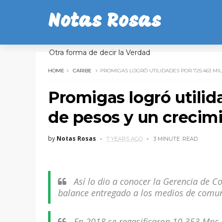
Notas Rosas
Otra forma de decir la Verdad
HOME
CARIBE
PROMIGAS LOGRÓ UTILIDADES POR 725.463 MIL
Promigas logró utilid
de pesos y un crecimi
by
Notas Rosas
7 YEARS AGO
3 MINUTE
READ
Así lo dio a conocer la Gerencia de 
balance entregado a los medios de comun
En 2018 se regasificaron 10.353 Mpc 