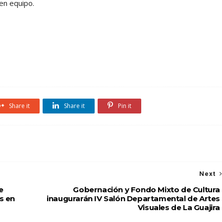
 en equipo.
Share it
Share it
Pin it
Next
e
Gobernación y Fondo Mixto de Cultura
s en
inaugurarán IV Salón Departamental de Artes
Visuales de La Guajira