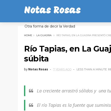
Notas Rosas
Otra forma de decir la Verdad
HOME
LA GUAJIRA
RÍO TAPIAS, EN LA GUAJIRA PRESENTÓ CR
Río Tapias, en La Gua
súbita
by
Notas Rosas
7 YEARS AGO
LESS THAN A MINUTE
R
La creciente arrastró sólidos y una t
El río Tapias es la fuente que sumini