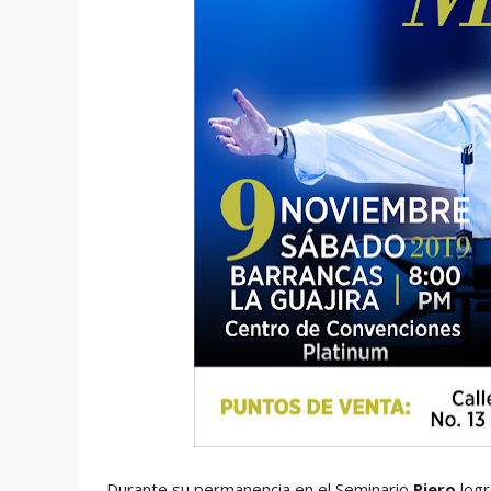
Durante su
permanencia en el Seminario
Piero
logr