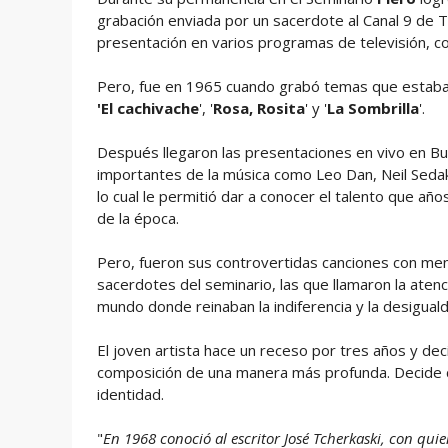
grabación enviada por un sacerdote al Canal 9 de T
presentación en varios programas de televisión, co
Pero, fue en 1965 cuando grabó temas que estaban
'El cachivache
', '
Rosa, Rosita
' y '
La Sombrilla
'.
Después llegaron las presentaciones en vivo en Bu
importantes de la música como Leo Dan, Neil Sedaka
lo cual le permitió dar a conocer el talento que a
de la época.
Pero, fueron sus controvertidas canciones con mens
sacerdotes del seminario, las que llamaron la aten
mundo donde reinaban la indiferencia y la desigual
El joven artista hace un receso por tres años y de
composición de una manera más profunda. Decide co
identidad.
"
En 1968 conoció al escritor José Tcherkaski, con qu