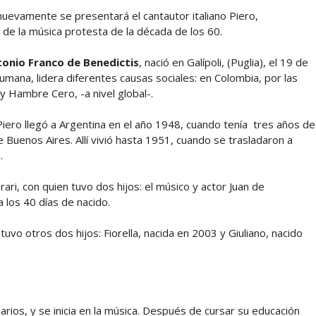
uevamente se presentará el cantautor italiano Piero,
e la música protesta de la década de los 60.
tonio Franco de Benedictis
, nació en​ Galípoli, (Puglia), el 19 de
humana, lidera diferentes causas sociales: en Colombia,​ por las
 y Hambre Cero, -a nivel global-.
iero llegó a Argentina en el año 1948, cuando tenía tres años de
e Buenos Aires. Allí vivió hasta 1951, cuando se trasladaron a
.
ri, con quien tuvo dos hijos: el músico y actor Juan de
 los 40 días de nacido.
uvo otros dos hijos: Fiorella, nacida en 2003 y Giuliano, nacido
arios, y se inicia en la música. Después de cursar su educación