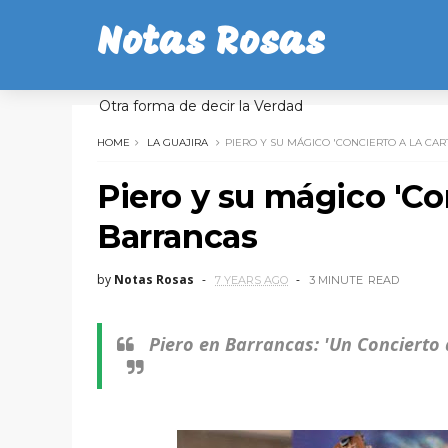
Notas Rosas
Otra forma de decir la Verdad
HOME
LA GUAJIRA
PIERO Y SU MÁGICO 'CONCIERTO A LA CA
Piero y su mágico 'Con
Barrancas
by
Notas Rosas
7 YEARS AGO
3 MINUTE
READ
Piero en Barrancas: 'Un Concierto 