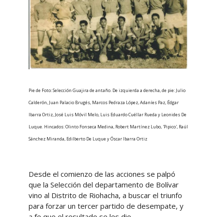
Pie de Foto: Selección Guajira de antaño. De izquierda a derecha, de pie: Julio
Calderón, Juan Palacio Brugés, Marcos Pedraza López, Adaníes Paz, Édgar
Ibarra Ortiz, José Luis Móvil Melo, Luis Eduardo Cuéllar Rueda y Leonides De
Luque. Hincados: Olinto Fonseca Medina, Robert Martínez Lubo, 'Pipico', Raúl
Sánchez Miranda, Edilberto De Luque y Óscar Ibarra Ortiz
Desde el comienzo de las acciones se palpó
que la Selección del departamento de Bolívar
vino al Distrito de Riohacha, a buscar el triunfo
para forzar un tercer partido de desempate, y
a fe que el resultado se les dio.