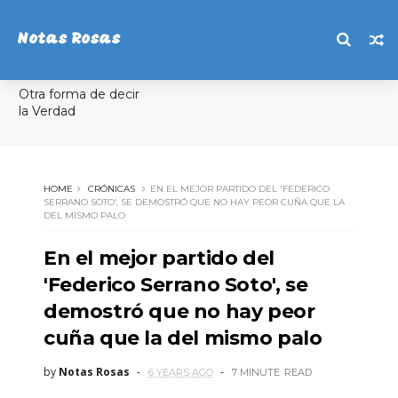
Notas Rosas
Otra forma de decir
la Verdad
HOME
CRÓNICAS
EN EL MEJOR PARTIDO DEL 'FEDERICO
SERRANO SOTO', SE DEMOSTRÓ QUE NO HAY PEOR CUÑA QUE LA
DEL MISMO PALO
En el mejor partido del
'Federico Serrano Soto', se
demostró que no hay peor
cuña que la del mismo palo
by
Notas Rosas
6 YEARS AGO
7 MINUTE
READ