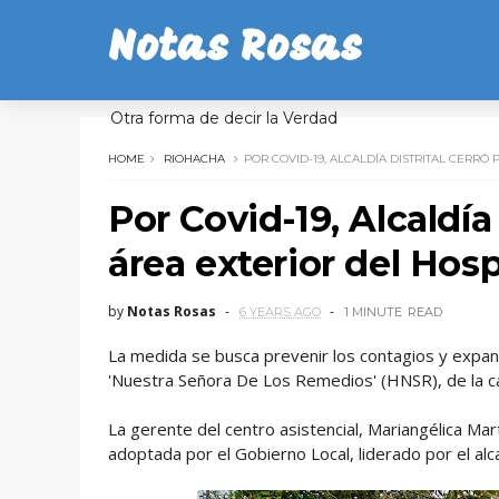
Notas Rosas
Otra forma de decir la Verdad
HOME
RIOHACHA
POR COVID-19, ALCALDÍA DISTRITAL CERRÓ
Por Covid-19, Alcaldía
área exterior del Hos
by
Notas Rosas
6 YEARS AGO
1 MINUTE
READ
La medida se busca prevenir los contagios y expans
'Nuestra Señora De Los Remedios' (HNSR), de la cap
La gerente del centro asistencial, Mariangélica M
adoptada por el Gobierno Local, liderado por el a