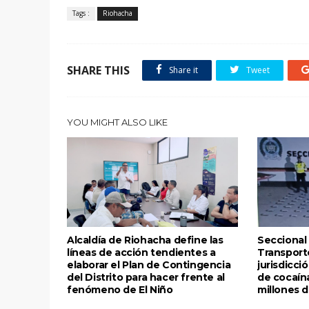
Tags :
Riohacha
SHARE THIS
Share it
Tweet
YOU MIGHT ALSO LIKE
Alcaldía de Riohacha define las
Seccional 
líneas de acción tendientes a
Transport
elaborar el Plan de Contingencia
jurisdicci
del Distrito para hacer frente al
de cocaín
fenómeno de El Niño
millones 