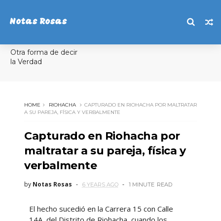
Notas Rosas
Otra forma de decir
la Verdad
HOME
RIOHACHA
CAPTURADO EN RIOHACHA POR MALTRATAR
A SU PAREJA, FÍSICA Y VERBALMENTE
Capturado en Riohacha por
maltratar a su pareja, física y
verbalmente
by
Notas Rosas
6 YEARS AGO
1 MINUTE
READ
El hecho sucedió en la Carrera 15 con Calle
14A, del Distrito de Riohacha, cuando los