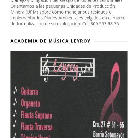
Manejo y Mitigación del Riesgo de los entes territoriales.
Orientamos a las pequeñas Unidades de Producción
Minera (UPM) sobre cómo manejar sus residuos e
implementar los Planes Ambientales exigidos en el marco
de formalización de su explotación. Cel: 300 553 98 36
ACADEMIA DE MÚSICA LEYROY