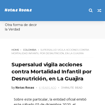
Notas Rosas
Otra forma de decir
la Verdad
HOME
COLOMBIA
SUPERSALUD VIGILA ACCIONES CONTRA
MORTALIDAD INFANTIL POR DESNUTRICIÓN, EN LA GUAJIRA
Supersalud vigila acciones
contra Mortalidad Infantil por
Desnutrición, en La Guajira
by
Notas Rosas
6 YEARS AGO
3 MINUTE
READ
Sobre este particular, la entidad oficial emitió
este sábado 05 de diciembre 2020, el