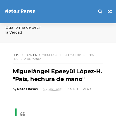
Notas Rosas
Otra forma de decir
la Verdad
HOME
OPINIÓN
MIGUELÁNGEL EPEEYÜI LÓPEZ-H. "PAÍS,
HECHURA DE MANO"
Miguelángel Epeeyüi López-H.
"País, hechura de mano"
by
Notas Rosas
5 YEARS AGO
3 MINUTE
READ