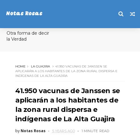
Notas Rosas
Otra forma de decir
la Verdad
HOME
LA GUAJIRA
41.950 VACUNAS DE JANSSEN SE
APLICARÁN A LOS HABITANTES DE LA ZONA RURAL DISPERSA E
INDÍGENAS DE LA ALTA GUAJIRA
41.950 vacunas de Janssen se
aplicarán a los habitantes de
la zona rural dispersa e
indígenas de La Alta Guajira
by
Notas Rosas
5 YEARS AGO
1 MINUTE
READ