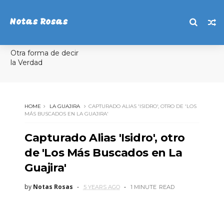
Notas Rosas
Otra forma de decir
la Verdad
HOME
LA GUAJIRA
CAPTURADO ALIAS 'ISIDRO', OTRO DE 'LOS
MÁS BUSCADOS EN LA GUAJIRA'
Capturado Alias 'Isidro', otro
de 'Los Más Buscados en La
Guajira'
by
Notas Rosas
5 YEARS AGO
1 MINUTE
READ