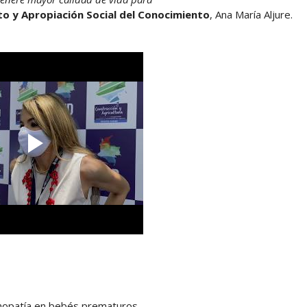
to y Apropiación Social del Conocimiento
, Ana María Aljure.
etinopatía en bebés prematuros