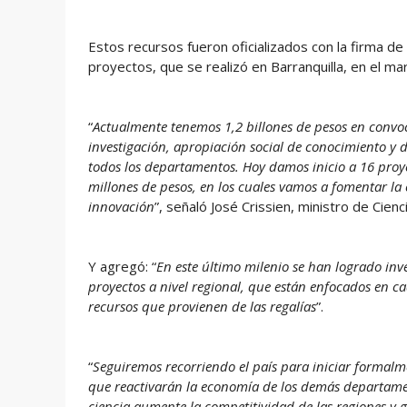
Estos recursos fueron oficializados con la firma de 
proyectos, que se realizó en Barranquilla, en el ma
“
Actualmente tenemos 1,2 billones de pesos en convo
investigación, apropiación social de conocimiento y
todos los departamentos. Hoy damos inicio a 16 proye
millones de pesos, en los cuales vamos a fomentar la c
innovación
”, señaló José Crissien, ministro de Cienc
Y agregó: “
En este último milenio se han logrado inve
proyectos a nivel regional, que están enfocados en c
recursos que provienen de las regalías
”.
“
Seguiremos recorriendo el país para iniciar formalme
que reactivarán la economía de los demás departamen
ciencia aumente la competitividad de las regiones y 