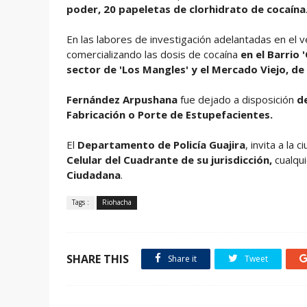
poder, 20 papeletas de clorhidrato de cocaína
En las labores de investigación adelantadas en el v
comercializando las dosis de cocaína
en el Barrio 
sector de 'Los Mangles' y el Mercado Viejo, de
Fernández Arpushana
fue
dejado a disposición
de
Fabricación o Porte de Estupefacientes.
El
Departamento de Policía Guajira
, invita a la 
Celular del Cuadrante de su jurisdicción,
cualqui
Ciudadana
.
Tags :
Riohacha
SHARE THIS
Share it
Tweet