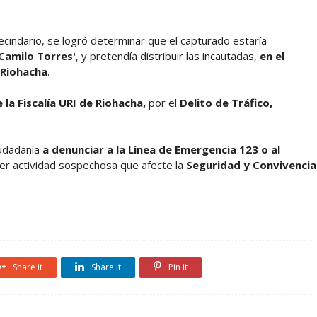
.
ecindario, se logró determinar que el capturado estaría
'Camilo Torres'
, y pretendía distribuir las incautadas,
en el
 Riohacha
.
 la Fiscalía URI de Riohacha,
por el
Delito de Tráfico,
ciudadanía
a denunciar a la Línea de Emergencia 123 o al
er actividad sospechosa que afecte la
Seguridad y Convivencia
Share it
Share it
Pin it