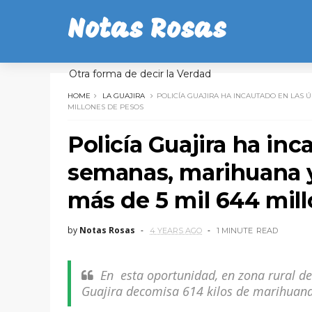
Notas Rosas
Otra forma de decir la Verdad
HOME
LA GUAJIRA
POLICÍA GUAJIRA HA INCAUTADO EN LAS 
MILLONES DE PESOS
Policía Guajira ha inc
semanas, marihuana y
más de 5 mil 644 mil
by
Notas Rosas
4 YEARS AGO
1 MINUTE
READ
En esta oportunidad, en zona rural d
Guajira decomisa 614 kilos de marihuana