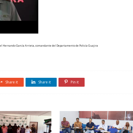
iel Hernando García Arrieta, comandante del Departamento de Policía Guajira
Share it
Share it
Pin it