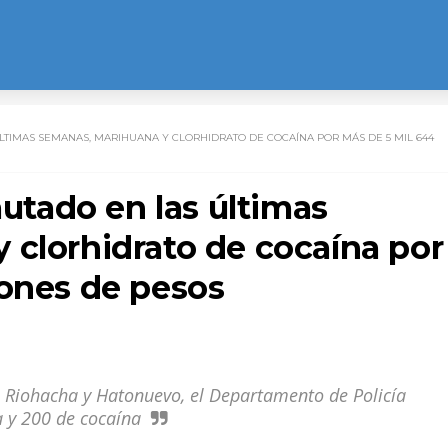
ÚLTIMAS SEMANAS, MARIHUANA Y CLORHIDRATO DE COCAÍNA POR MÁS DE 5 MIL 644
autado en las últimas
 clorhidrato de cocaína por
lones de pesos
e Riohacha y Hatonuevo, el Departamento de Policía
 y 200 de cocaína