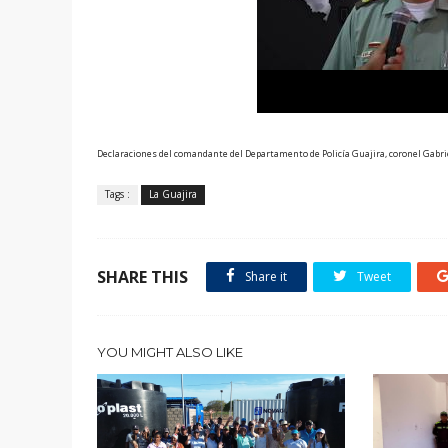
Declaraciones del comandante del Departamento de Policía Guajira, coronel Gabr
Tags :
La Guajira
SHARE THIS
Share it
Tweet
YOU MIGHT ALSO LIKE