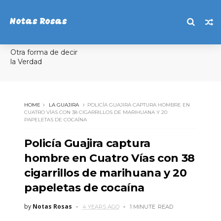
Notas Rosas
Otra forma de decir
la Verdad
HOME
LA GUAJIRA
POLICÍA GUAJIRA CAPTURA HOMBRE EN
CUATRO VÍAS CON 38 CIGARRILLOS DE MARIHUANA Y 20
PAPELETAS DE COCAÍNA
Policía Guajira captura
hombre en Cuatro Vías con 38
cigarrillos de marihuana y 20
papeletas de cocaína
by
Notas Rosas
4 YEARS AGO
1 MINUTE
READ