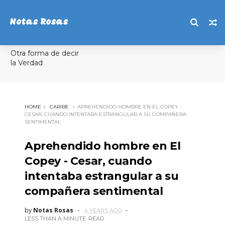
Notas Rosas
Otra forma de decir
la Verdad
HOME
CARIBE
APREHENDIDO HOMBRE EN EL COPEY -
CESAR, CUANDO INTENTABA ESTRANGULAR A SU COMPAÑERA
SENTIMENTAL
Aprehendido hombre en El
Copey - Cesar, cuando
intentaba estrangular a su
compañera sentimental
by
Notas Rosas
4 YEARS AGO
LESS THAN A MINUTE
READ