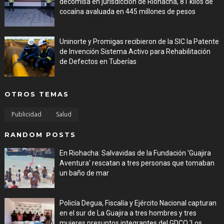
decomisa en jurisdicción de Riohacha, 81 kilos de
cocaína avaluada en 445 millones de pesos
Aug 05, 2026
Uninorte y Promigas recibieron de la SIC la Patente
de Invención Sistema Activo para Rehabilitación
de Defectos en Tuberías
Aug 05, 2026
OTROS TEMAS
Publicidad
Salud
RANDOM POSTS
En Riohacha: Salvavidas de la Fundación 'Guajira
Aventura' rescatan a tres personas que tomaban
un baño de mar
Aug 03, 2026
Policía Degua, Fiscalía y Ejército Nacional capturan
en el sur de La Guajira a tres hombres y tres
mujeres presuntos integrantes del GDCO 'Los