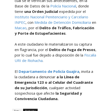
cual se le verifican sus antecedentes, en la
Base de Datos de la
Policía Nacional
, donde
tiene
una Orden Judicial
expedida por el
Instituto Nacional Penitenciario y Carcelario
INPEC
, con
Medida de Detención Domiciliaria
en
Maicao
, por el
Delito de Tráfico, Fabricación
y Porte de Estupefacientes
.
A este ciudadano le materializaron su captura
en flagrancia, por el
Delito de Fuga de Presos
,
por lo cual fue dejado a disposición de la
Fiscalía
URI de Riohacha
.
El
Departamento de Policía Guajira
, invita a
la ciudadana a denunciar
a la Línea de
Emergencia 123 o al Celular del Cuadrante
de su Jurisdicción
, cualquier actividad
sospechosa que afecte
la Seguridad y
Convivencia Ciudadana.
Tags :
Riohacha