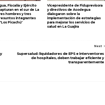
ua, Fiscalía y Ejército
Vicepresidente de Fiduprevisora
apturan en el sur de La
y directivos de Asodegua
tres hombres y tres
dialogaron sobre la
resuntos integrantes
implementación de estrategias
'Los Picachú'
para mejorar los servicios de
salud en La Guajira
Next
y
Supersalud: liquidadores de EPS e interventores
de hospitales, deben trabajar eficiente y
transparentemente