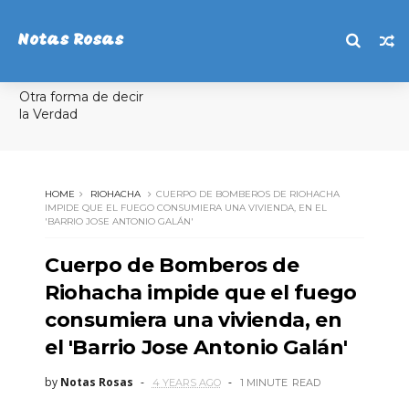
Notas Rosas
Otra forma de decir
la Verdad
HOME
RIOHACHA
CUERPO DE BOMBEROS DE RIOHACHA
IMPIDE QUE EL FUEGO CONSUMIERA UNA VIVIENDA, EN EL
'BARRIO JOSE ANTONIO GALÁN'
Cuerpo de Bomberos de
Riohacha impide que el fuego
consumiera una vivienda, en
el 'Barrio Jose Antonio Galán'
by
Notas Rosas
4 YEARS AGO
1 MINUTE
READ