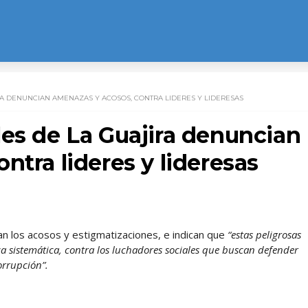
RA DENUNCIAN AMENAZAS Y ACOSOS, CONTRA LIDERES Y LIDERESAS
les de La Guajira denuncian
ntra lideres y lideresas
an los acosos y estigmatizaciones, e indican que
“estas peligrosas
a sistemática, contra los luchadores sociales que buscan defender
orrupción”.