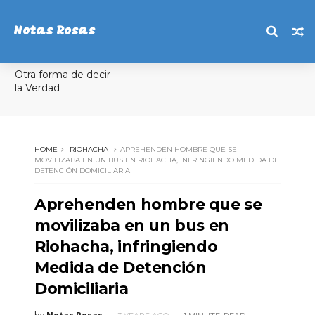
Notas Rosas
Otra forma de decir
la Verdad
HOME
RIOHACHA
APREHENDEN HOMBRE QUE SE
MOVILIZABA EN UN BUS EN RIOHACHA, INFRINGIENDO MEDIDA DE
DETENCIÓN DOMICILIARIA
Aprehenden hombre que se
movilizaba en un bus en
Riohacha, infringiendo
Medida de Detención
Domiciliaria