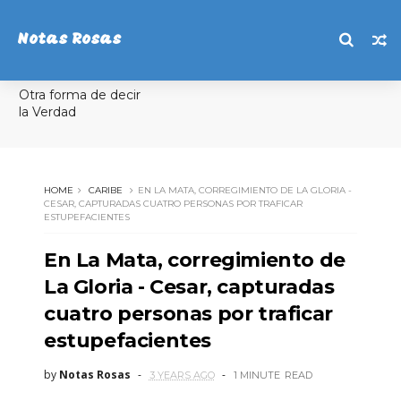
Notas Rosas
Otra forma de decir
la Verdad
HOME
CARIBE
EN LA MATA, CORREGIMIENTO DE LA GLORIA -
CESAR, CAPTURADAS CUATRO PERSONAS POR TRAFICAR
ESTUPEFACIENTES
En La Mata, corregimiento de
La Gloria - Cesar, capturadas
cuatro personas por traficar
estupefacientes
by
Notas Rosas
3 YEARS AGO
1 MINUTE
READ