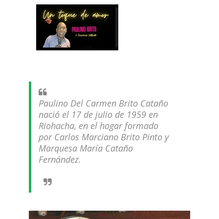
Paulino Del Carmen Brito Cataño
nació el 17 de julio de 1959 en
Riohacha, en el hogar formado
por Carlos Marciano Brito Pinto y
Marquesa María Cataño
Fernández.