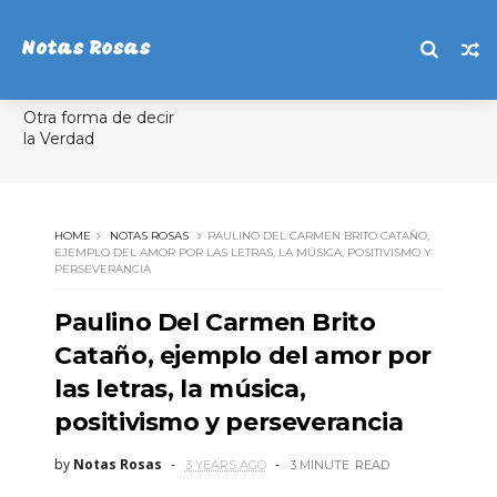
Notas Rosas
Otra forma de decir
la Verdad
HOME
NOTAS ROSAS
PAULINO DEL CARMEN BRITO CATAÑO,
EJEMPLO DEL AMOR POR LAS LETRAS, LA MÚSICA, POSITIVISMO Y
PERSEVERANCIA
Paulino Del Carmen Brito
Cataño, ejemplo del amor por
las letras, la música,
positivismo y perseverancia
by
Notas Rosas
3 YEARS AGO
3 MINUTE
READ