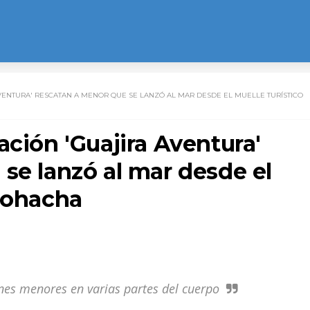
VENTURA' RESCATAN A MENOR QUE SE LANZÓ AL MAR DESDE EL MUELLE TURÍSTICO
ación 'Guajira Aventura'
se lanzó al mar desde el
Riohacha
ones menores en varias partes del cuerpo