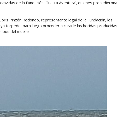
vavidas de la Fundación 'Guajira Aventura', quienes procedieron
Boris Pinzón Redondo, representante legal de la Fundación, los
 boya torpedo, para luego proceder a curarle las heridas producida
tubos del muelle.