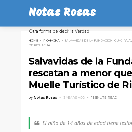
Notas Rosas
Otra forma de decir la Verdad
HOME
RIOHACHA
SALVAVIDAS DE LA FUNDACIÓN 'GUAJIRA A
DE RIOHACHA
Salvavidas de la Fund
rescatan a menor que 
Muelle Turístico de 
by
Notas Rosas
3 YEARS AGO
1 MINUTE
READ
El niño de 14 años de edad tiene lesi