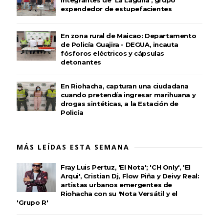
integrantes de 'La Laguna', grupo
expendedor de estupefacientes
En zona rural de Maicao: Departamento
de Policía Guajira - DEGUA, incauta
fósforos eléctricos y cápsulas
detonantes
En Riohacha, capturan una ciudadana
cuando pretendía ingresar marihuana y
drogas sintéticas, a la Estación de
Policía
MÁS LEÍDAS ESTA SEMANA
Fray Luis Pertuz, 'El Nota'; 'CH Only', 'El
Arqui', Cristian Dj, Flow Piña y Deivy Real:
artistas urbanos emergentes de
Riohacha con su 'Nota Versátil y el
'Grupo R'