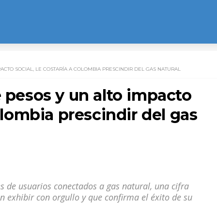
PACTO SOCIAL, LE COSTARÍA A COLOMBIA PRESCINDIR DEL GAS NATURAL
e pesos y un alto impacto
Colombia prescindir del gas
s de usuarios conectados a gas natural, una cifra
exhibir con orgullo y que confirma el éxito de su