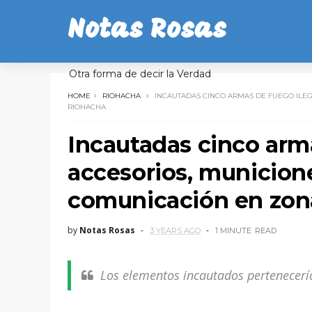
Notas Rosas
Otra forma de decir la Verdad
HOME
RIOHACHA
INCAUTADAS CINCO ARMAS DE FUEGO ILEG
RIOHACHA
Incautadas cinco arma
accesorios, municione
comunicación en zona
by
Notas Rosas
3 YEARS AGO
1 MINUTE
READ
Los elementos incautados pertenecerí