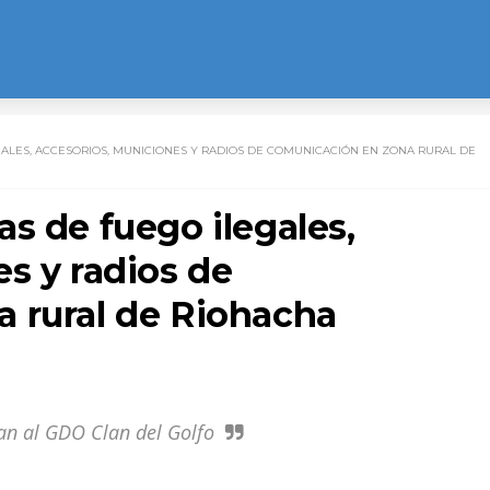
ALES, ACCESORIOS, MUNICIONES Y RADIOS DE COMUNICACIÓN EN ZONA RURAL DE
s de fuego ilegales,
s y radios de
 rural de Riohacha
an al GDO Clan del Golfo