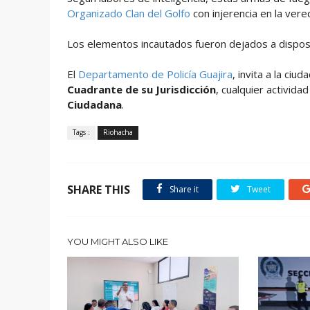
Organizado Clan del Golfo
con injerencia en la ver
Los elementos incautados fueron dejados a dispos
El
Departamento de Policía Guajira
, invita a la ciu
Cuadrante de su Jurisdicción
, cualquier activid
Ciudadana
.
Tags :
Riohacha
SHARE THIS
Share it
Tweet
YOU MIGHT ALSO LIKE