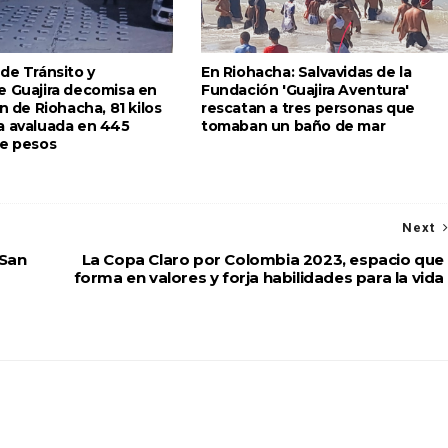
de Tránsito y
En Riohacha: Salvavidas de la
e Guajira decomisa en
Fundación 'Guajira Aventura'
ón de Riohacha, 81 kilos
rescatan a tres personas que
a avaluada en 445
tomaban un baño de mar
de pesos
Next
 San
La Copa Claro por Colombia 2023, espacio que
forma en valores y forja habilidades para la vida