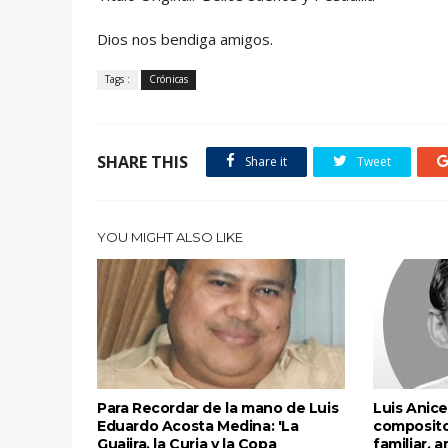
Dios nos bendiga amigos.
Tags :
Crónicas
SHARE THIS
Share it
Tweet
YOU MIGHT ALSO LIKE
Para Recordar de la mano de Luis
Luis Anice
Eduardo Acosta Medina: 'La
composito
Guajira, la Curia y la Copa
familiar, a