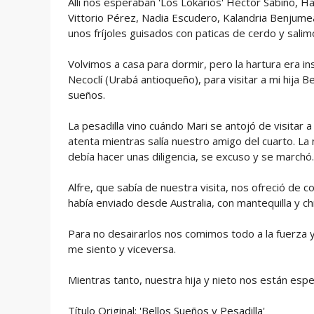
Allí nos esperaban 'Los Lokarios' Héctor Sabino, 
Vittorio Pérez, Nadia Escudero, Kalandria Benjume
unos fríjoles guisados con paticas de cerdo y salim
Volvimos a casa para dormir, pero la hartura era i
Necoclí (Urabá antioqueño), para visitar a mi hija B
sueños.
La pesadilla vino cuándo Mari se antojó de visitar 
atenta mientras salía nuestro amigo del cuarto. La 
debía hacer unas diligencia, se excuso y se marchó.
Alfre, que sabía de nuestra visita, nos ofreció de
había enviado desde Australia, con mantequilla y ch
Para no desairarlos nos comimos todo a la fuerza y
me siento y viceversa.
Mientras tanto, nuestra hija y nieto nos están es
Título Original: 'Bellos Sueños y Pesadilla'