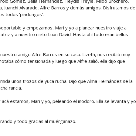
Harold Gómez, Belia Hernández, Heydis Freyle, Mildo Brochero,
a, Juanchi Alvarado, Alfre Barros y demás amigos. Disfrutamos de
os todos 'pindongos'.
nsoportable y empezamos, Mari y yo a planear nuestro viaje a
eatriz y a nuestro nieto Luan David. Hasta ahí todo eran bellos
a nuestro amigo Alfre Barros en su casa. Lizeth, nos recibió muy
notaba cómo tensionada y luego que Alfre salió, ella dijo que
 comida unos trozos de yuca rucha. Dijo que Alma Hernández se la
icha rancia.
 acá estamos, Mari y yo, peleando el inodoro. Ella se levanta y yo
perando y todo gracias al muérganazo.