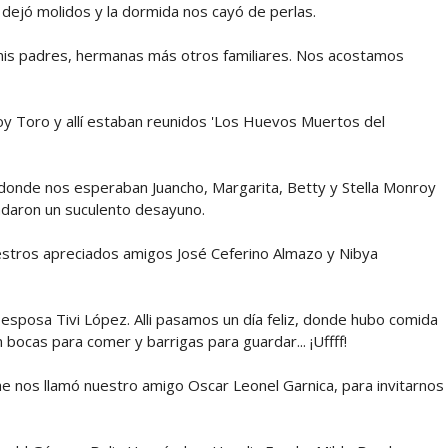
 dejó molidos y la dormida nos cayó de perlas.
mis padres, hermanas más otros familiares. Nos acostamos
oy Toro y allí estaban reunidos 'Los Huevos Muertos del
donde nos esperaban Juancho, Margarita, Betty y Stella Monroy
indaron un suculento desayuno.
 nuestros apreciados amigos José Ceferino Almazo y Nibya
sposa Tivi López. Alli pasamos un día feliz, donde hubo comida
 bocas para comer y barrigas para guardar... ¡Uffff!
he nos llamó nuestro amigo Oscar Leonel Garnica, para invitarnos