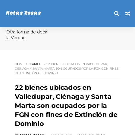
Notas Rosas
Otra forma de decir
la Verdad
HOME
CARIBE
22 BIENES UBICADOS EN VALLEDUPAR,
CIÉNAGA Y SANTA MARTA SON OCUPADOS POR LA FGN CON FINES
DE EXTINCIÓN DE DOMINIO
22 bienes ubicados en
Valledupar, Ciénaga y Santa
Marta son ocupados por la
FGN con fines de Extinción de
Dominio