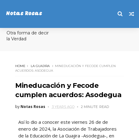
Notas Rosas
Otra forma de decir
la Verdad
HOME
LA GUAJIRA
MINEDUCACIÓN Y FECODE CUMPLEN
ACUERDOS: ASODEGUA
Mineducación y Fecode
cumplen acuerdos: Asodegua
by
Notas Rosas
3 YEARS AGO
2 MINUTE
READ
Así lo dio a conocer este viernes 26 de de
enero de 2024, la Asociación de Trabajadores
de la Educación de La Guajira -Asodegua-, en