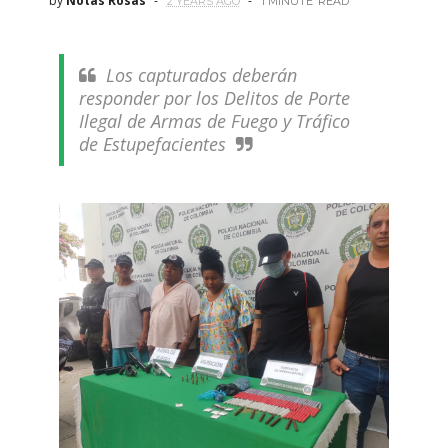
by
Notas Rosas
2 YEARS AGO
1 MINUTE
READ
Los capturados deberán
responder por los Delitos de Porte
Ilegal de Armas de Fuego y Tráfico
de Estupefacientes