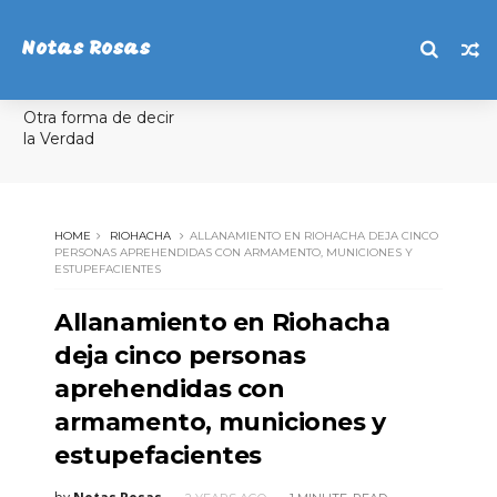
Notas Rosas
Otra forma de decir
la Verdad
HOME
RIOHACHA
ALLANAMIENTO EN RIOHACHA DEJA CINCO
PERSONAS APREHENDIDAS CON ARMAMENTO, MUNICIONES Y
ESTUPEFACIENTES
Allanamiento en Riohacha
deja cinco personas
aprehendidas con
armamento, municiones y
estupefacientes