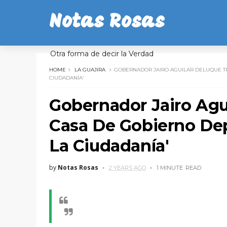
Notas Rosas
Otra forma de decir la Verdad
HOME
LA GUAJIRA
GOBERNADOR JAIRO AGUILAR DELUQUE TR
CIUDADANÍA'
Gobernador Jairo Agu
Casa De Gobierno Dep
La Ciudadanía'
by
Notas Rosas
2 YEARS AGO
1 MINUTE
READ