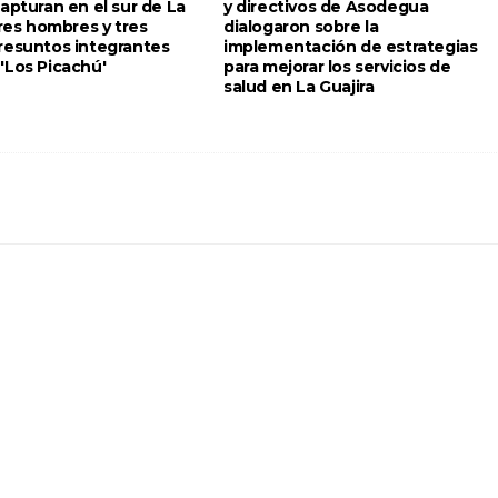
apturan en el sur de La
y directivos de Asodegua
tres hombres y tres
dialogaron sobre la
resuntos integrantes
implementación de estrategias
'Los Picachú'
para mejorar los servicios de
salud en La Guajira