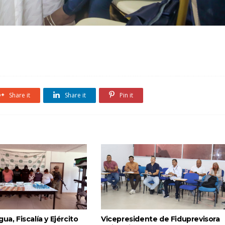
Share it
Share it
Pin it
ua, Fiscalía y Ejército
Vicepresidente de Fiduprevisora