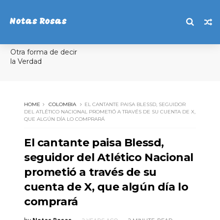
Notas Rosas
Otra forma de decir
la Verdad
HOME
COLOMBIA
EL CANTANTE PAISA BLESSD, SEGUIDOR
DEL ATLÉTICO NACIONAL PROMETIÓ A TRAVÉS DE SU CUENTA DE X,
QUE ALGÚN DÍA LO COMPRARÁ
El cantante paisa Blessd,
seguidor del Atlético Nacional
prometió a través de su
cuenta de X, que algún día lo
comprará