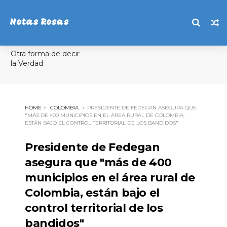
Notas Rosas
Otra forma de decir
la Verdad
HOME
COLOMBIA
PRESIDENTE DE FEDEGAN ASEGURA QUE
"MÁS DE 400 MUNICIPIOS EN EL ÁREA RURAL DE COLOMBIA,
ESTÁN BAJO EL CONTROL TERRITORIAL DE LOS BANDIDOS"
Presidente de Fedegan
asegura que "más de 400
municipios en el área rural de
Colombia, están bajo el
control territorial de los
bandidos"