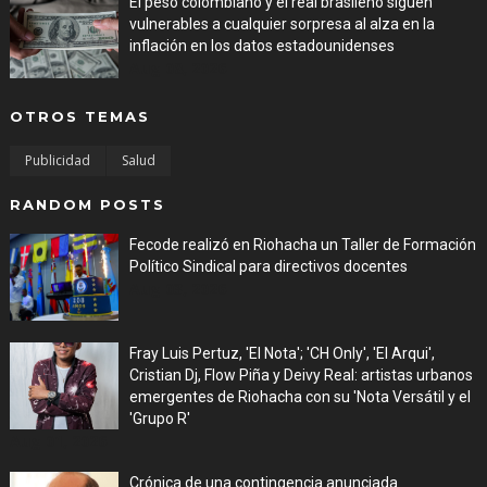
El peso colombiano y el real brasileño siguen
vulnerables a cualquier sorpresa al alza en la
inflación en los datos estadounidenses
Aug 08, 2026
OTROS TEMAS
Publicidad
Salud
RANDOM POSTS
Fecode realizó en Riohacha un Taller de Formación
Político Sindical para directivos docentes
Aug 03, 2026
Fray Luis Pertuz, 'El Nota'; 'CH Only', 'El Arqui',
Cristian Dj, Flow Piña y Deivy Real: artistas urbanos
emergentes de Riohacha con su 'Nota Versátil y el
'Grupo R'
Aug 01, 2026
Crónica de una contingencia anunciada