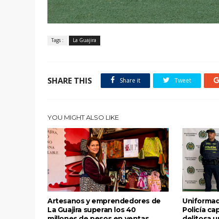
Tags :
La Guajira
SHARE THIS
Share it
Tweet
YOU MIGHT ALSO LIKE
Artesanos y emprendedores de
Uniformad
La Guajira superan los 40
Policía ca
millones de pesos en ventas
delitosa 