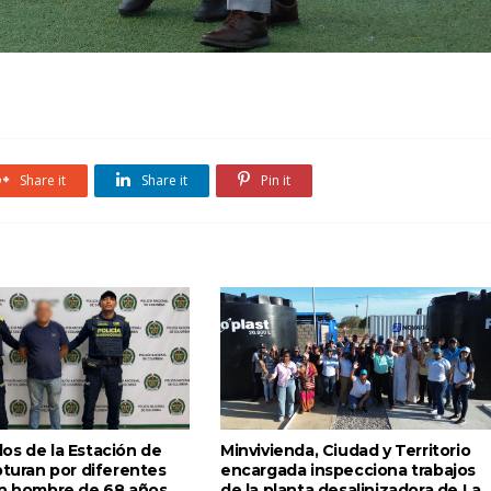
Share it
Share it
Pin it
os de la Estación de
Minvivienda, Ciudad y Territorio
pturan por diferentes
encargada inspecciona trabajos
un hombre de 68 años
de la planta desalinizadora de La