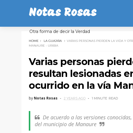
Notas Rosas
Otra forma de decir la Verdad
HOME
LA GUAJIRA
VARIAS PERSONAS PIERDEN LA VIDA Y OT
MANAURE - URIBIA
Varias personas pierd
resultan lesionadas e
ocurrido en la vía Man
by
Notas Rosas
2 YEARS AGO
1 MINUTE
READ
De acuerdo a las versiones conocidas, 
del municipio de Manaure