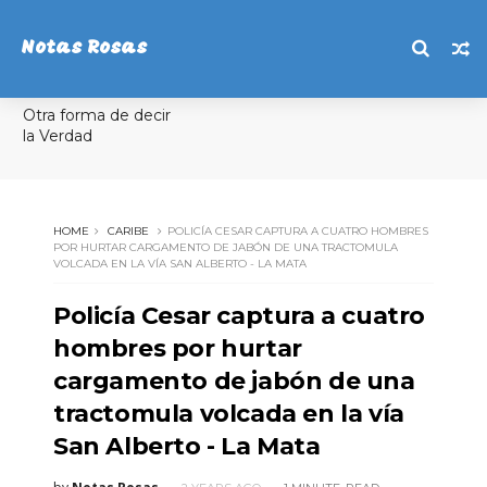
Notas Rosas
Otra forma de decir
la Verdad
HOME
CARIBE
POLICÍA CESAR CAPTURA A CUATRO HOMBRES
POR HURTAR CARGAMENTO DE JABÓN DE UNA TRACTOMULA
VOLCADA EN LA VÍA SAN ALBERTO - LA MATA
Policía Cesar captura a cuatro
hombres por hurtar
cargamento de jabón de una
tractomula volcada en la vía
San Alberto - La Mata