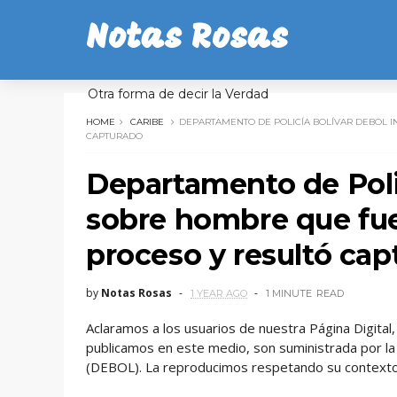
Notas Rosas
Otra forma de decir la Verdad
HOME
CARIBE
DEPARTAMENTO DE POLICÍA BOLÍVAR DEBOL I
CAPTURADO
Departamento de Poli
sobre hombre que fue
proceso y resultó cap
by
Notas Rosas
1 YEAR AGO
1 MINUTE
READ
Aclaramos a los usuarios de nuestra Página Digita
publicamos en este medio, son suministrada por la
(DEBOL). La reproducimos respetando su contexto.