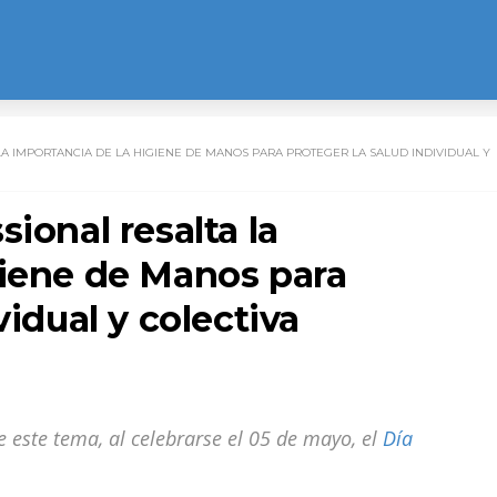
A IMPORTANCIA DE LA HIGIENE DE MANOS PARA PROTEGER LA SALUD INDIVIDUAL Y
ional resalta la
giene de Manos para
vidual y colectiva
 este tema, al celebrarse el 05 de mayo, el
Día