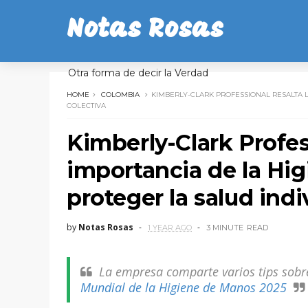
Notas Rosas
Otra forma de decir la Verdad
HOME
COLOMBIA
KIMBERLY-CLARK PROFESSIONAL RESALTA L
COLECTIVA
Kimberly-Clark Profess
importancia de la Hi
proteger la salud indi
by
Notas Rosas
1 YEAR AGO
3 MINUTE
READ
La empresa comparte varios tips sobre
Mundial de la Higiene de Manos 2025