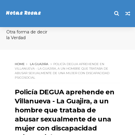
Notas Rosas
Otra forma de decir
la Verdad
HOME
LA GUAJIRA
POLICÍA DEGUA APREHENDE EN
VILLANUEVA - LA GUAJIRA, A UN HOMBRE QUE TRATABA DE
ABUSAR SEXUALMENTE DE UNA MUJER CON DISCAPACIDAD
PSICOSOCIAL
Policía DEGUA aprehende en
Villanueva - La Guajira, a un
hombre que trataba de
abusar sexualmente de una
mujer con discapacidad