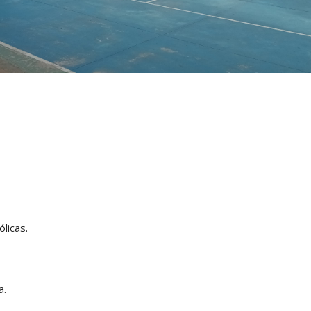
licas.
a.