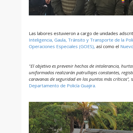
Las labores estuvieron a cargo de unidades adscrit
Inteligencia,
Gaula,
Tránsito y Transporte de la Poli
Operaciones Especiales (GOES),
así como el
Nuevo 
"El objetivo es prevenir hechos de intolerancia, hurt
uniformados realizarán patrullajes constantes, regist
caravanas de seguridad en los puntos más críticos”,
Departamento de Policía Guajira.