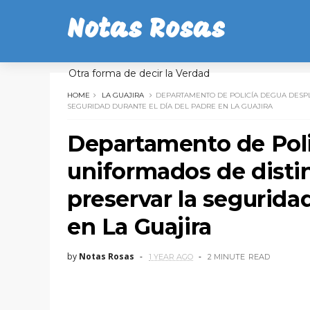
Notas Rosas
Otra forma de decir la Verdad
HOME
LA GUAJIRA
DEPARTAMENTO DE POLICÍA DEGUA DESPL
SEGURIDAD DURANTE EL DÍA DEL PADRE EN LA GUAJIRA
Departamento de Pol
uniformados de disti
preservar la segurida
en La Guajira
by
Notas Rosas
1 YEAR AGO
2 MINUTE
READ