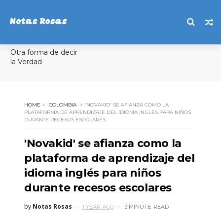
Notas Rosas
Otra forma de decir
la Verdad
HOME
COLOMBIA
'NOVAKID' SE AFIANZA COMO LA
PLATAFORMA DE APRENDIZAJE DEL IDIOMA INGLÉS PARA NIÑOS
DURANTE RECESOS ESCOLARES
'Novakid' se afianza como la
plataforma de aprendizaje del
idioma inglés para niños
durante recesos escolares
by
Notas Rosas
1 YEAR AGO
3 MINUTE
READ